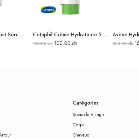
Avène Hydrance boost Sérum concentré hydratant 30 ml
Cetaphil Crème Hydratante 50 ml
100.00
dh
1
158.00
dh
258.00
dh
Catégories
Soins de Visage
Corps
Retour
Cheveux