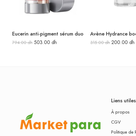
Eucerin anti-pigment sérum duo
503.00
dh
200.00
dh
794.00
dh
315.00
dh
Liens utiles
À propos
CGV
Politique de 