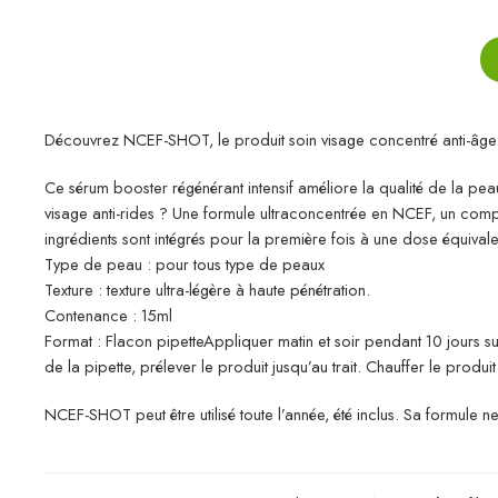
Découvrez NCEF-SHOT, le produit soin visage concentré anti-âge et
Ce sérum booster régénérant intensif améliore la qualité de la peau
visage anti-rides ? Une formule ultraconcentrée en NCEF, un comp
ingrédients sont intégrés pour la première fois à une dose équivale
Type de peau : pour tous type de peaux
Texture : texture ultra-légère à haute pénétration.
Contenance : 15ml
Format : Flacon pipetteAppliquer matin et soir pendant 10 jours su
de la pipette, prélever le produit jusqu’au trait. Chauffer le produi
NCEF-SHOT peut être utilisé toute l’année, été inclus. Sa formule 