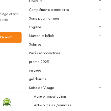
Cheveux
Compléments alimentaires
-âge et anti-
Soins pour hommes
tante.
Hygiène
Maman et bébés
TENANT
Solaires
Packs et promotions
promo 2025
rassage
gel douche
Soins de Visage
Acné et imperfection
Anti-Rougeurs /squames