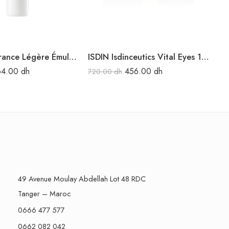
Avène Hydrance Légère Émulsion hydratante 40 ml
ISDIN Isdinceutics Vital Eyes 15G
64.00
dh
456.00
dh
720.00
dh
25
49 Avenue Moulay Abdellah Lot 48 RDC
Tanger – Maroc
0666 477 577
0662 082 042