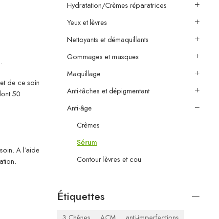
Hydratation/Crèmes réparatrices
Yeux et lèvres
Nettoyants et démaquillants
Gommages et masques
.
Maquillage
ret de ce soin
Anti-tâches et dépigmentant
dont 50
Anti-âge
Crèmes
Sérum
soin. A l’aide
Contour lèvres et cou
ation.
Étiquettes
3 Chênes
ACM
anti-imperfections