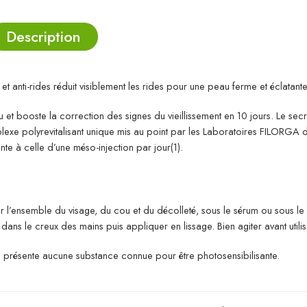
Description
 anti-rides réduit visiblement les rides pour une peau ferme et éclatante
 et booste la correction des signes du vieillissement en 10 jours. Le sec
lexe polyrevitalisant unique mis au point par les Laboratoires FILORGA 
nte à celle d’une méso-injection par jour(1).
r l’ensemble du visage, du cou et du décolleté, sous le sérum ou sous le 
t dans le creux des mains puis appliquer en lissage. Bien agiter avant utilis
ne présente aucune substance connue pour être photosensibilisante.