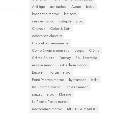
Anti-âge
anti taches
Avene
bebe
bioderma maroc
boutons
cerave maroc
cetaphil maroc
Cheveux
Color & Soin
coloration cheveux
Coloration permanente
Complément alimentaire
corps
Crème
Crème Solaire
Ducray
Eau Thermale
erayba maroc
esthederm maroc
Eucerin
filorga maroc
Forté Pharma maroc
hydratation
Isdin
Isis Pharma maroc
janssen maroc
jonzac maroc
Klorane
La Roche Posay maroc
macadamia maroc
MUSTELA MAROC