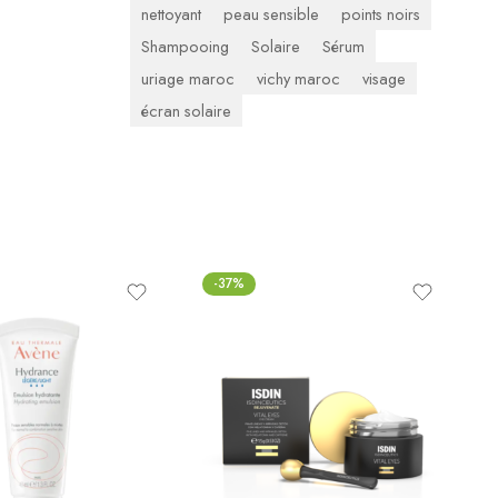
nettoyant
peau sensible
points noirs
Shampooing
Solaire
Sérum
uriage maroc
vichy maroc
visage
écran solaire
-37%