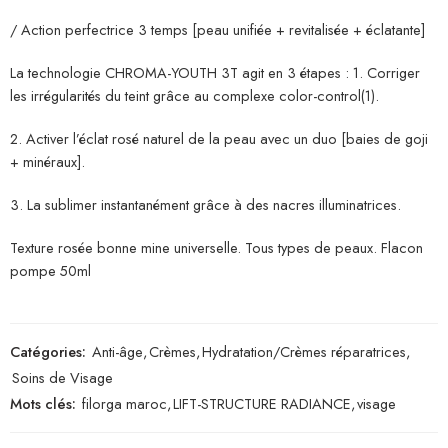
/ Action perfectrice 3 temps [peau unifiée + revitalisée + éclatante]
La technologie CHROMA-YOUTH 3T agit en 3 étapes : 1. Corriger
les irrégularités du teint grâce au complexe color-control(1).
2. Activer l’éclat rosé naturel de la peau avec un duo [baies de goji
+ minéraux].
3. La sublimer instantanément grâce à des nacres illuminatrices.
Texture rosée bonne mine universelle. Tous types de peaux. Flacon
pompe 50ml
Catégories:
Anti-âge
,
Crèmes
,
Hydratation/Crèmes réparatrices
,
Soins de Visage
Mots clés:
filorga maroc
,
LIFT-STRUCTURE RADIANCE
,
visage