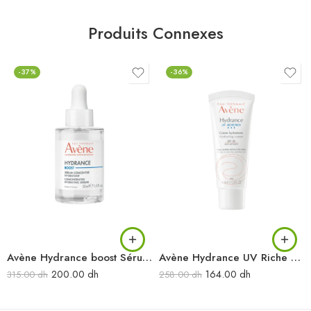
Produits Connexes
-37%
-36%
Avène Hydrance boost Sérum concentré hydratant 30 ml
Avène Hydrance UV Riche Crème hydratante spf 30 40 ml
200.00
dh
164.00
dh
315.00
dh
258.00
dh