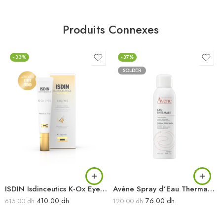
Produits Connexes
-33%
-37%
SOLDER
ISDIN Isdinceutics K-Ox Eyes Contour des Yeux 15G
Avène Spray d’Eau Thermale 150 ml
410.00
dh
76.00
dh
615.00
dh
120.00
dh