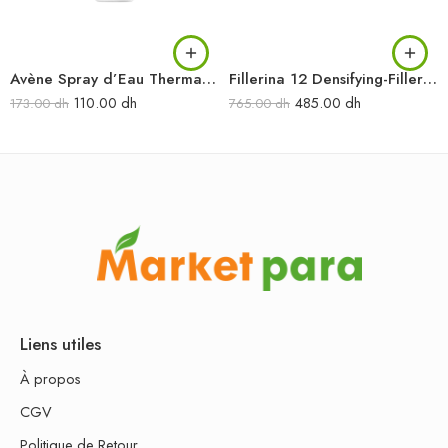
Avène Spray d’Eau Thermale 300 ml
Fillerina 12 Densifying-Filler-Grade 4 Lip Contour Cream 15ML
110.00
dh
485.00
dh
173.00
dh
765.00
dh
Liens utiles
À propos
CGV
Politique de Retour