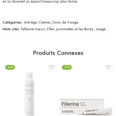
en lui donnant un aspect beaucoup plus ferme.
Catégories:
Anti-âge
,
Crèmes
,
Soins de Visage
Mots clés:
fellerina maroc
,
Filler
,
pommettes et les lèvres.
,
visage
Produits Connexes
-36%
-37%