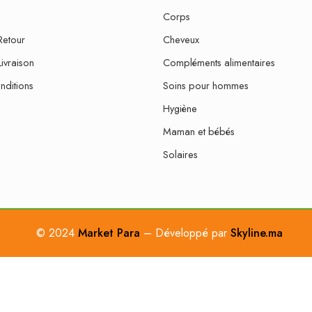
Corps
Retour
Cheveux
Livraison
Compléments alimentaires
nditions
Soins pour hommes
Hygiène
Maman et bébés
Solaires
© 2024
Market Para
– Développé par
Skyline.ma