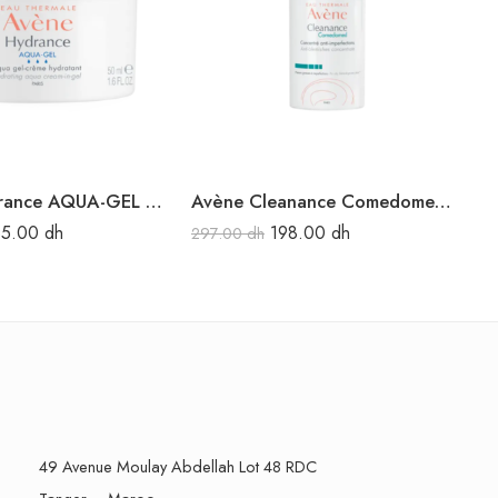
Avène Hydrance AQUA-GEL Aqua gel-crème hydratant 50 ml
Avène Cleanance Comedomed 30 ml
85.00
dh
198.00
dh
297.00
dh
17
49 Avenue Moulay Abdellah Lot 48 RDC