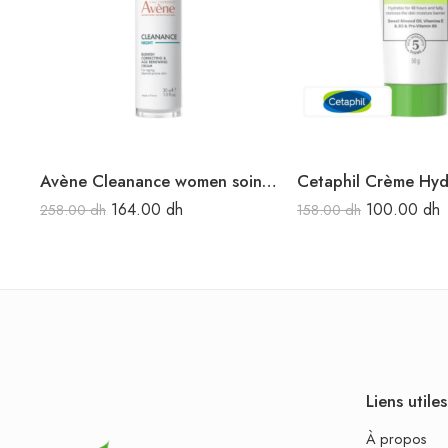
Avène Cleanance women soin nuit lissant 30 ml
164.00
dh
100.00
dh
258.00
dh
158.00
dh
Liens utiles
À propos