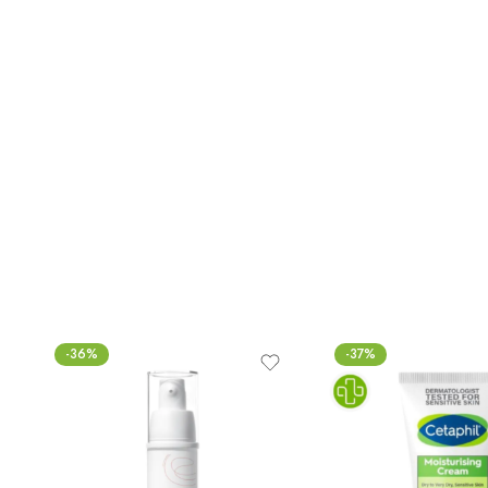
-36%
-37%