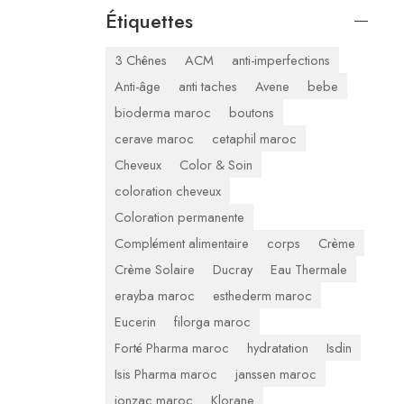
Étiquettes
3 Chênes
ACM
anti-imperfections
Anti-âge
anti taches
Avene
bebe
bioderma maroc
boutons
cerave maroc
cetaphil maroc
Cheveux
Color & Soin
coloration cheveux
Coloration permanente
Complément alimentaire
corps
Crème
Crème Solaire
Ducray
Eau Thermale
erayba maroc
esthederm maroc
Eucerin
filorga maroc
Forté Pharma maroc
hydratation
Isdin
Isis Pharma maroc
janssen maroc
jonzac maroc
Klorane