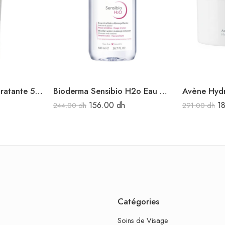
Cetaphil Crème Hydratante 50 ml
Bioderma Sensibio H2o Eau Micellaire Demaquillante 500 Ml
156.00
dh
1
244.00
dh
291.00
dh
Catégories
Soins de Visage