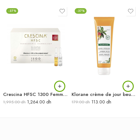
-37%
-37%
Crescina HFSC 1300 Femmes traitement complet antichute cheveux
Klorane crème de jour beurre de mangue cheveux secs 125 ml
1,264.00
dh
113.00
dh
1,995.00
dh
179.00
dh