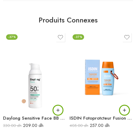
Produits Connexes
-37%
-37%
Daylong Sensitive Face BB Fluide Teinte SPF50
ISDIN Fotoprotcteur Fusion Gel Sport SPF50+ 100 ML
209.00
dh
257.00
dh
330.00
dh
405.00
dh