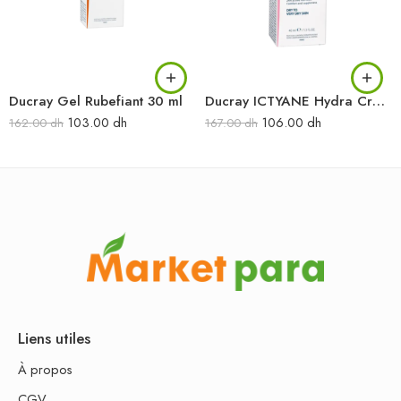
Ducray Gel Rubefiant 30 ml
Ducray ICTYANE Hydra Crème riche visage 40 ml
103.00
dh
106.00
dh
162.00
dh
167.00
dh
Liens utiles
À propos
CGV