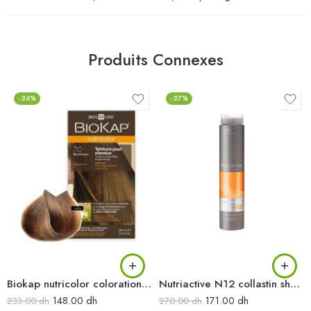
Produits Connexes
-36%
-37%
Biokap nutricolor colorations naturelles 7.0 blond moyen naturel
Nutriactive N12 collastin shampooing 250ml
148.00
dh
171.00
dh
233.00
dh
270.00
dh