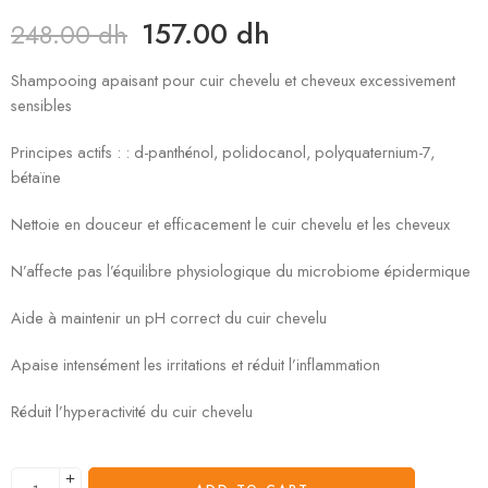
157.00
dh
248.00
dh
Shampooing apaisant pour cuir chevelu et cheveux excessivement
sensibles
Principes actifs : : d-panthénol, polidocanol, polyquaternium-7,
bétaïne
Nettoie en douceur et efficacement le cuir chevelu et les cheveux
N’affecte pas l’équilibre physiologique du microbiome épidermique
Aide à maintenir un pH correct du cuir chevelu
Apaise intensément les irritations et réduit l’inflammation
Réduit l’hyperactivité du cuir chevelu