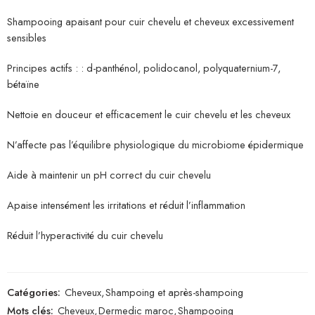
Shampooing apaisant pour cuir chevelu et cheveux excessivement
sensibles
Principes actifs : : d-panthénol, polidocanol, polyquaternium-7,
bétaïne
Nettoie en douceur et efficacement le cuir chevelu et les cheveux
N’affecte pas l’équilibre physiologique du microbiome épidermique
Aide à maintenir un pH correct du cuir chevelu
Apaise intensément les irritations et réduit l’inflammation
Réduit l’hyperactivité du cuir chevelu
Catégories:
Cheveux
,
Shampoing et après-shampoing
Mots clés:
Cheveux
,
Dermedic maroc
,
Shampooing