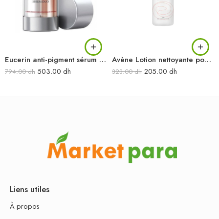
Eucerin anti-pigment sérum duo
Avène Lotion nettoyante pour peaux intolérantes 200 ml
503.00
dh
205.00
dh
794.00
dh
323.00
dh
Liens utiles
À propos