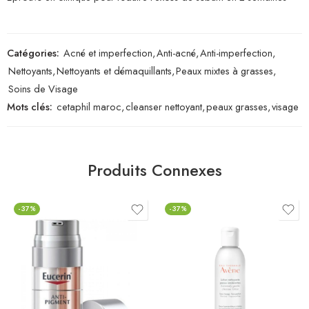
Catégories:
Acné et imperfection
,
Anti-acné
,
Anti-imperfection
,
Nettoyants
,
Nettoyants et démaquillants
,
Peaux mixtes à grasses
,
Soins de Visage
Mots clés:
cetaphil maroc
,
cleanser nettoyant
,
peaux grasses
,
visage
Produits Connexes
-37%
-37%