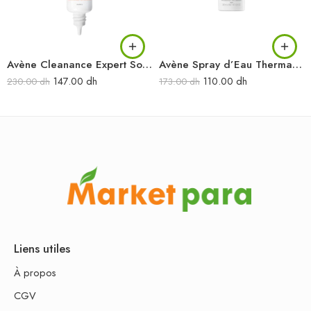
Avène Cleanance Expert Soin Émulsion Boutons & Points Noirs 40 ml
Avène Spray d’Eau Thermale 300 ml
147.00
dh
110.00
dh
230.00
dh
173.00
dh
Liens utiles
À propos
CGV