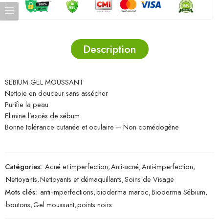
Description
SEBIUM GEL MOUSSANT
Nettoie en douceur sans assécher
Purifie la peau
Elimine l’excès de sébum
Bonne tolérance cutanée et oculaire – Non comédogène
Catégories:
Acné et imperfection
,
Anti-acné
,
Anti-imperfection
,
Nettoyants
,
Nettoyants et démaquillants
,
Soins de Visage
Mots clés:
anti-imperfections
,
bioderma maroc
,
Bioderma Sébium
,
boutons
,
Gel moussant
,
points noirs