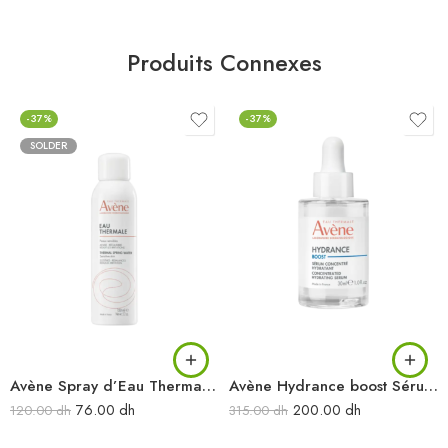
Produits Connexes
-37%
-37%
SOLDER
Avène Spray d’Eau Thermale 150 ml
Avène Hydrance boost Sérum concentré hydratant 30 ml
76.00
dh
200.00
dh
120.00
dh
315.00
dh