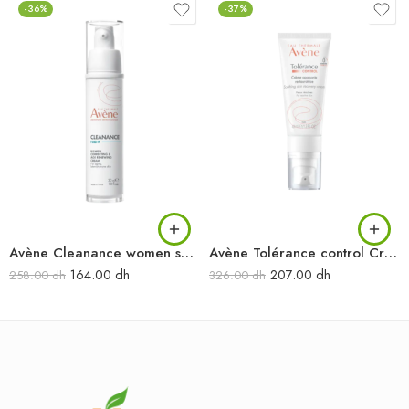
-36%
-37%
Avène Cleanance women soin nuit lissant 30 ml
Avène Tolérance control Crème apaisante restauratrice 40 ml
164.00
dh
207.00
dh
258.00
dh
326.00
dh