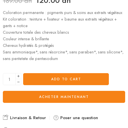
120.00
dh
189.00
dh
Coloration permanente : pigments purs & soins aux extraits végétaux
Kit coloration : teinture + fixateur + baume aux extraits végétaux +
gants + notice
Couverture totale des cheveux blancs
Couleur intense & brillante
Cheveux hydratés & protégés
Sans ammoniaque*, sans résorcine*, sans paraben*, sans silicone*,
sans pentetate de pentasodium
ADD TO CART
ACHETER MAINTENANT
Livraison & Retour
Poser une question