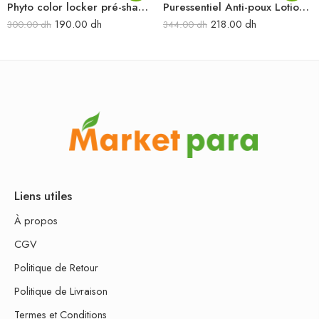
Phyto color locker pré-shampooing cheveux colorés-méchés 100 ml
Puressentiel Anti-poux Lotion 100 Ml + Peigne
190.00
dh
218.00
dh
300.00
dh
344.00
dh
Liens utiles
À propos
CGV
Politique de Retour
Politique de Livraison
Termes et Conditions