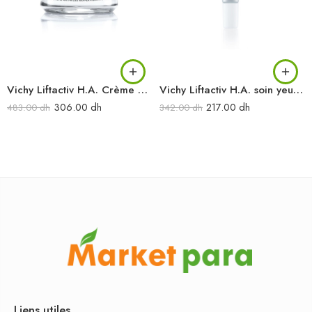
Vichy Liftactiv H.A. Crème de nuit anti-rides raffermissante 50 ml
Vichy Liftactiv H.A. soin yeux anti-rides raffermissant 15 ml
306.00
dh
217.00
dh
483.00
dh
342.00
dh
Liens utiles