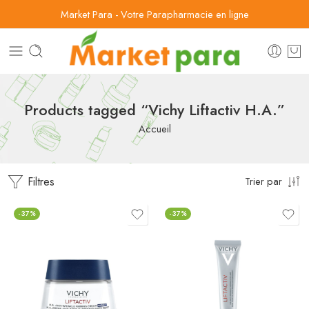
Market Para - Votre Parapharmacie en ligne
Products tagged “Vichy Liftactiv H.A.”
Accueil
Filtres
Trier par
-37%
-37%