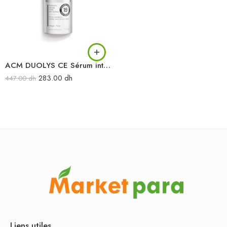
ACM DUOLYS CE Sérum intensif anti-oxydant 15ML
283.00
dh
447.00
dh
Liens utiles