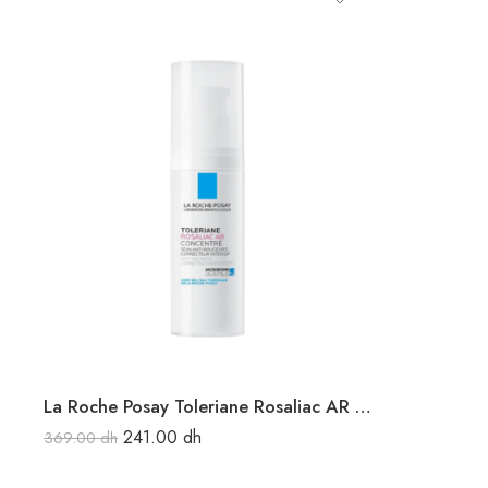
La Roche Posay Toleriane Rosaliac AR Concentré Soin Anti-rougeurs Correcteur intensif 40 ml
241.00
dh
369.00
dh