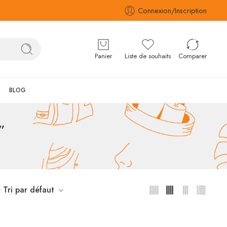
Connexion/Inscription
Panier
Liste de souhaits
Comparer
BLOG
”
Tri par défaut
r