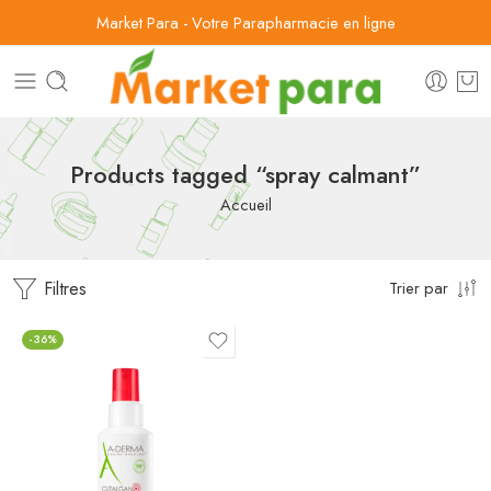
Market Para - Votre Parapharmacie en ligne
Products tagged “spray calmant”
Accueil
Filtres
Trier par
-36%