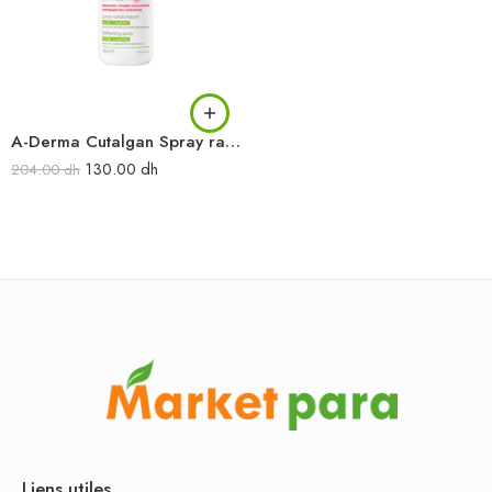
A-Derma Cutalgan Spray rafraîchissant ultra-calmant 100 ml
130.00
dh
204.00
dh
Liens utiles