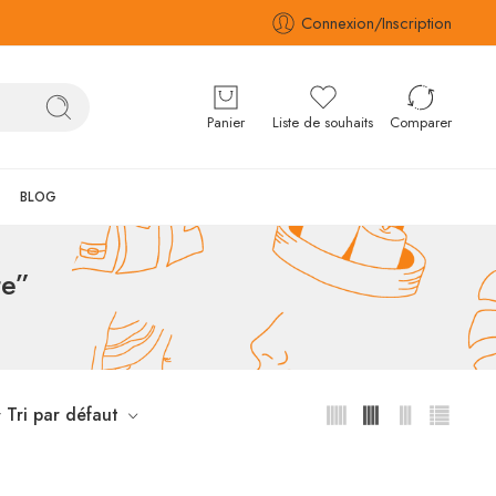
Connexion/Inscription
Panier
Liste de souhaits
Comparer
BLOG
te”
Tri par défaut
r