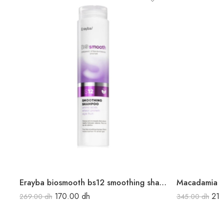
Erayba biosmooth bs12 smoothing shampooing 250ml
170.00
dh
2
269.00
dh
345.00
dh