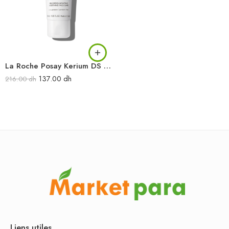
La Roche Posay Kerium DS Crème Visage Peau Sébosquameuse 40 ml
137.00
dh
216.00
dh
Liens utiles