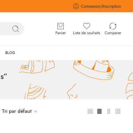
Connexion/Inscription
Panier
Liste de souhaits
Comparer
BLOG
ns”
Tri par défaut
r