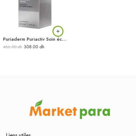
Puriaderm Puriactiv Soin éclaircissant de nuit intense Crème de nuit 30ML
308.00
dh
486.00
dh
Liens utiles