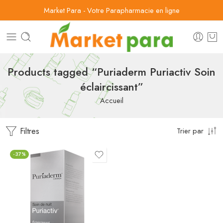
Market Para - Votre Parapharmacie en ligne
Products tagged “Puriaderm Puriactiv Soin
éclaircissant”
Accueil
Filtres
Trier par
-37%