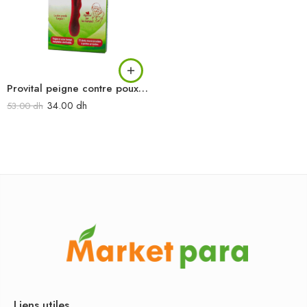
Provital peigne contre poux et lentes
34.00
dh
53.00
dh
Liens utiles