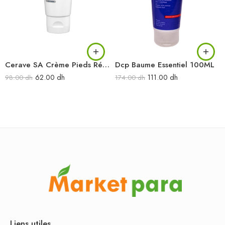
Cerave SA Crème Pieds Régénérante 88 ml
Dcp Baume Essentiel 100ML
62.00
dh
111.00
dh
98.00
dh
174.00
dh
Liens utiles