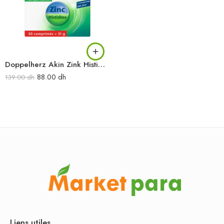
Doppelherz Akin Zink Histidine 30comp.
88.00
dh
139.00
dh
Liens utiles