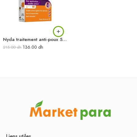
Nyda traitement anti-poux 50 ml
136.00
dh
215.00
dh
Liens utiles