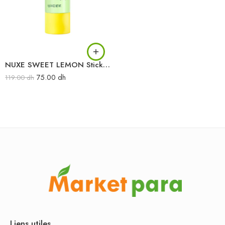
NUXE SWEET LEMON Stick lèvres hydratant Sweet Lemon 4G
75.00
dh
119.00
dh
Liens utiles