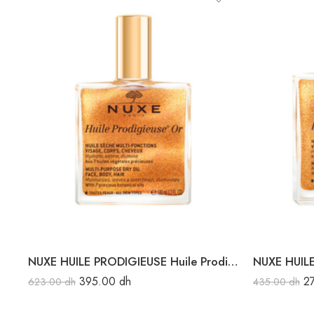
NUXE HUILE PRODIGIEUSE Huile Prodigieuse Or 100ML
395.00
dh
2
623.00
dh
435.00
dh