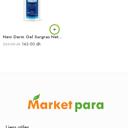
New Derm Gel Surgras Nettoyant Doux 500ml
143.00
dh
225.00
dh
Liens utiles