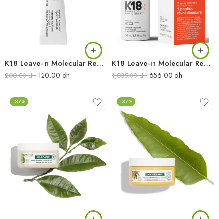
K18 Leave-in Molecular Repair Hair Mask Traitement pour Cheveux Abîmés 5 ml
K18 Leave-in Molecular Repair Hair Mask Traitement pour Cheveux Abîmés 50 ml
120.00
dh
656.00
dh
200.00
dh
1,035.00
dh
-37%
-37%