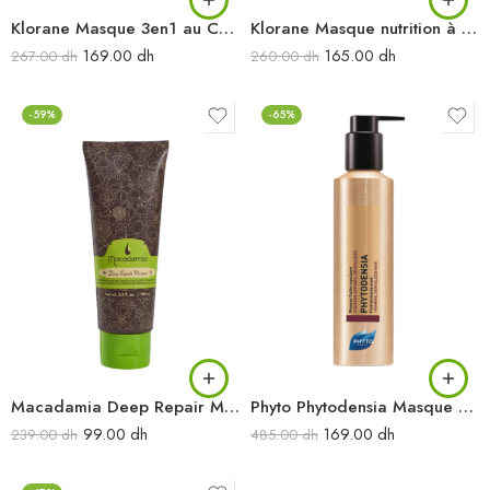
Klorane Masque 3en1 au Cupuaçu BIO 150 ml
Klorane Masque nutrition à la Mangue 150 ml
169.00
dh
165.00
dh
267.00
dh
260.00
dh
-59%
-65%
Macadamia Deep Repair Masque Tube 100ML
Phyto Phytodensia Masque Fluide Repulpant 175 ml
99.00
dh
169.00
dh
239.00
dh
485.00
dh