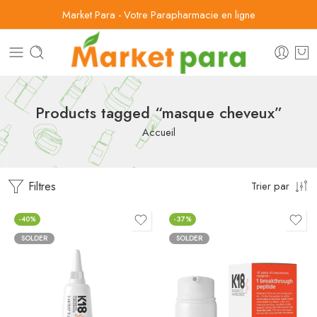
Market Para - Votre Parapharmacie en ligne
Products tagged “masque cheveux”
Accueil
Filtres
Trier par
-40%
-37%
SOLDER
SOLDER