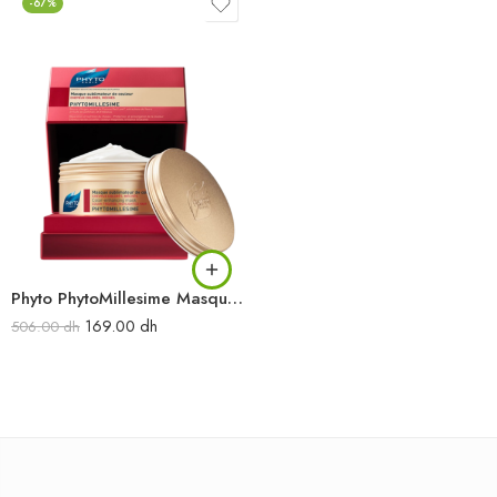
-67%
Phyto PhytoMillesime Masque Sublimateur de Couleur 200 ml
169.00
dh
506.00
dh