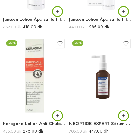
Janssen Lotion Apaisante Intense 150ML
Janssen Lotion Apaisante Intense 50ML
418.00
dh
285.00
dh
659.00
dh
449.00
dh
-37%
-37%
Keragéne Lotion Anti-Chute 75ML
NEOPTIDE EXPERT Sérum antichute & croissance 50 ml
276.00
dh
447.00
dh
435.00
dh
705.00
dh