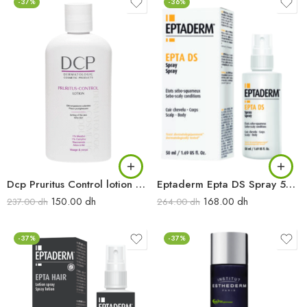
-37%
-36%
Dcp Pruritus Control lotion 200ML
Eptaderm Epta DS Spray 50ML
150.00
dh
168.00
dh
237.00
dh
264.00
dh
-37%
-37%