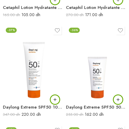
Cetaphil Lotion Hydratante 236 ML
Cetaphil Lotion Hydratante 500 ML
105.00
dh
171.00
dh
165.00
dh
270.00
dh
-37%
-36%
Daylong Extreme SPF50 100ML
Daylong Extreme SPF50 50ML
220.00
dh
162.00
dh
347.00
dh
255.00
dh