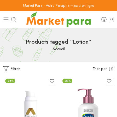
Market Para - Votre Parapharmacie en ligne
Products tagged “Lotion”
Accueil
Filtres
Trier par
-36%
-37%