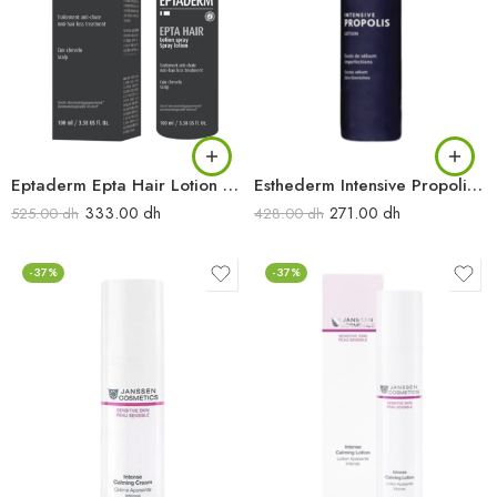
Eptaderm Epta Hair Lotion Anti-Chute 100ML
Esthederm Intensive Propolis Lotion 200ML
333.00
dh
271.00
dh
525.00
dh
428.00
dh
-37%
-37%