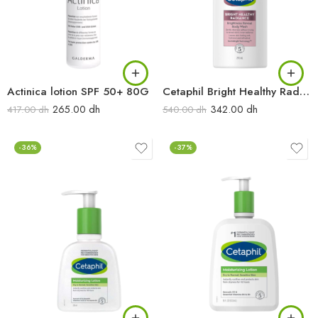
Actinica lotion SPF 50+ 80G
Cetaphil Bright Healthy Radiance lotion éclaircissante 245ML
265.00
dh
342.00
dh
417.00
dh
540.00
dh
-36%
-37%