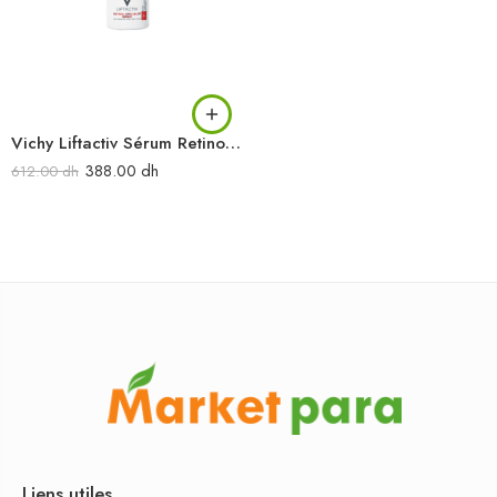
Vichy Liftactiv Sérum Retinol Specialist 30 ml
388.00
dh
612.00
dh
Liens utiles