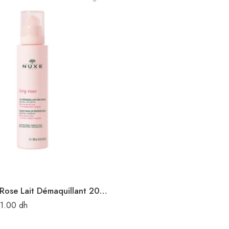
NUXE Very Rose Lait Démaquillant 200ML
71.00
dh