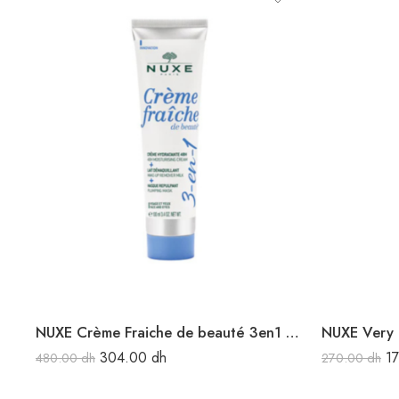
NUXE Crème Fraiche de beauté 3en1 100ML
304.00
dh
1
480.00
dh
270.00
dh