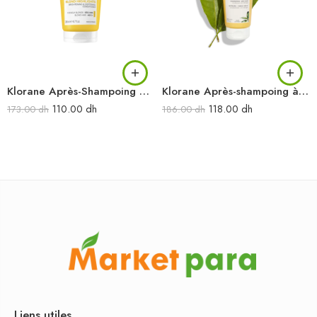
Klorane Après-Shampoing à la Camomille 200 ml
Klorane Après-shampoing à la Mangue 200 ml
110.00
dh
118.00
dh
173.00
dh
186.00
dh
Liens utiles