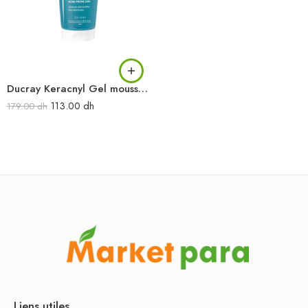
Ducray Keracnyl Gel moussant 200 ml
113.00
dh
179.00
dh
Liens utiles