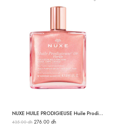
NUXE HUILE PRODIGIEUSE Huile Prodigieuse Or Florale 50ML
276.00
dh
435.00
dh