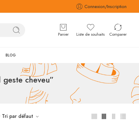
Connexion/Inscription
Panier
Liste de souhaits
Comparer
BLOG
l geste cheveu”
Tri par défaut
r