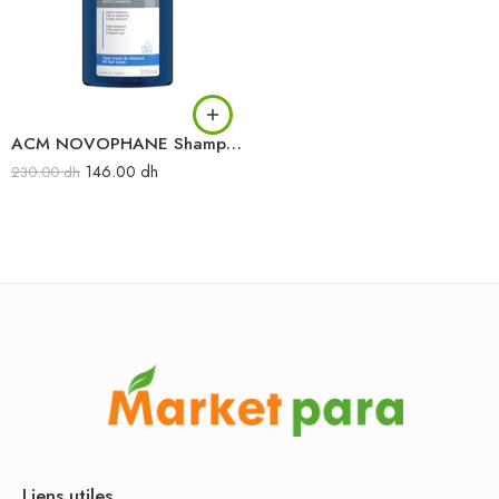
ACM NOVOPHANE Shampooing doux 200ML
146.00
dh
230.00
dh
Liens utiles