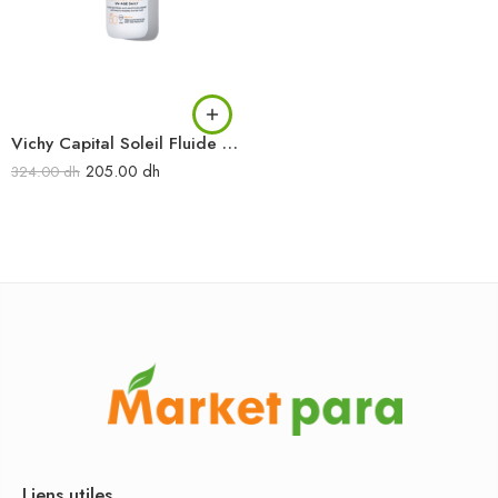
Vichy Capital Soleil Fluide UV-AGE Daily SPF 50+ 40 ml
205.00
dh
324.00
dh
Liens utiles