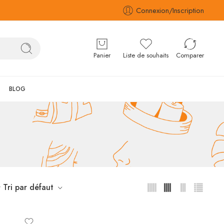
Connexion/Inscription
Panier
Liste de souhaits
Comparer
BLOG
Tri par défaut
r