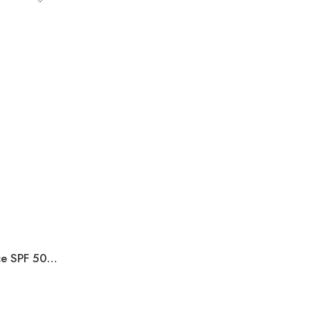
Isis Pharma Neotone Radiance SPF 50+30ml