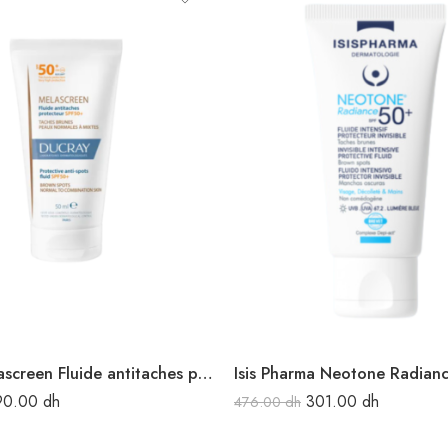
Ducray Melascreen Fluide antitaches protecteur SPF50+ 50 ml
90.00
dh
301.00
dh
476.00
dh