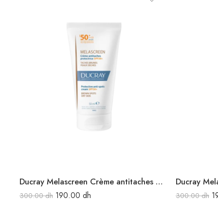
Ducray Melascreen Crème antitaches protecteur SPF50+ 50 ml
190.00
dh
1
300.00
dh
300.00
dh