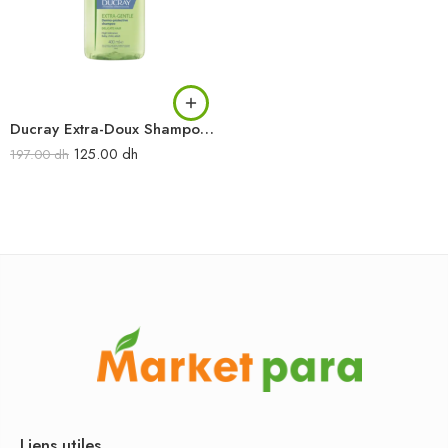
Ducray Extra-Doux Shampooing dermo-protecteur 400 ml
125.00
dh
197.00
dh
Liens utiles