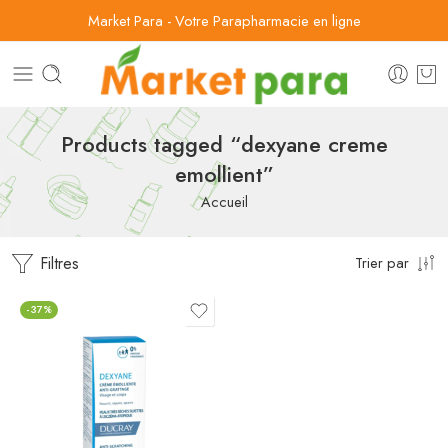
Market Para - Votre Parapharmacie en ligne
Products tagged “dexyane creme
emollient”
Accueil
Filtres
Trier par
-37%