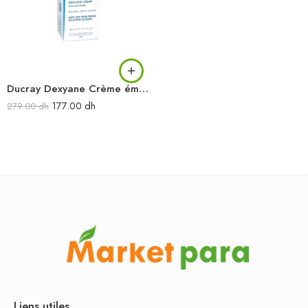
Ducray Dexyane Crème émolliente anti-grattage 200 ml
177.00
dh
279.00
dh
Liens utiles