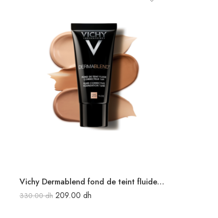
Vichy Dermablend fond de teint fluide correcteur haute couvrance 16H 30 ml
209.00
dh
330.00
dh