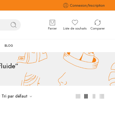
Connexion/Inscription
Panier
Liste de souhaits
Comparer
BLOG
luide”
Tri par défaut
r