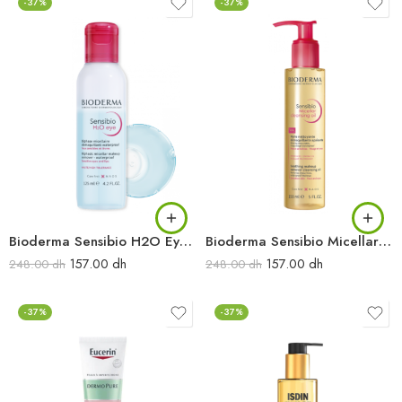
-37%
-37%
Bioderma Sensibio H2O Eye biphase micellaire démaquillant waterproof 125 ml
Bioderma Sensibio Micellar cleansing oil 125 ml
157.00
dh
157.00
dh
248.00
dh
248.00
dh
-37%
-37%