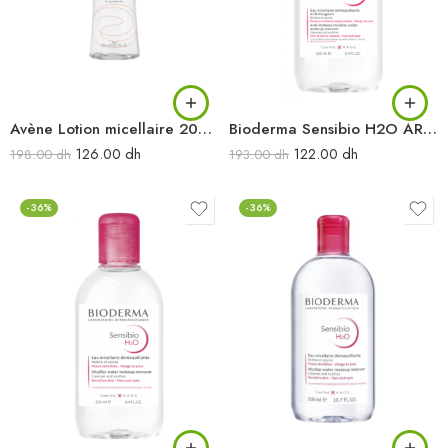
Avène Lotion micellaire 200 ml
Bioderma Sensibio H2O AR Eau Micellaire démaquillante anti-rougeurs 250 ml
126.00
dh
122.00
dh
198.00
dh
193.00
dh
-36%
-36%