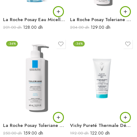
La Roche Posay Eau Micellaire Ultra Peaux Sensibles 200 ml
La Roche Posay Toleriane Dermo-Nettoyant démaquillant visage & yeux 200 ml
128.00
dh
129.00
dh
201.00
dh
204.00
dh
-36%
-36%
La Roche Posay Toleriane Dermo-Nettoyant démaquillant visage & yeux 400 ml
Vichy Pureté Thermale Démaquillant Intégral 3 en 1 – 200 ml
159.00
dh
122.00
dh
250.00
dh
192.00
dh