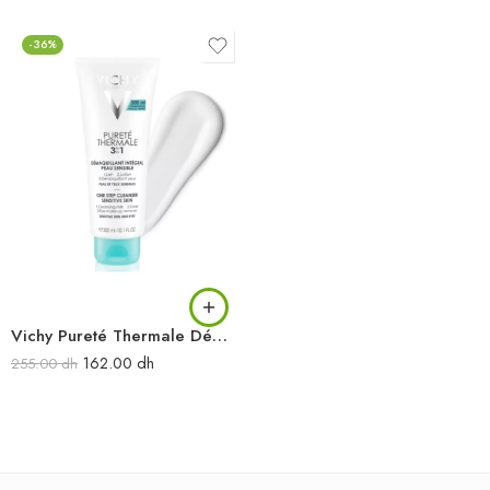
-36%
Vichy Pureté Thermale Démaquillant Intégral 3 en 1 – 300 ml
162.00
dh
255.00
dh