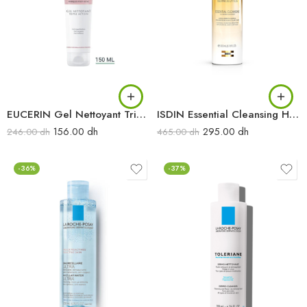
EUCERIN Gel Nettoyant Triple Action 150ML
ISDIN Essential Cleansing Huile Démaquillante 200ML
156.00
dh
295.00
dh
246.00
dh
465.00
dh
-36%
-37%