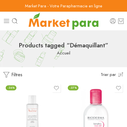
Market Para - Votre Parapharmacie en ligne
Products tagged “Démaquillant”
Accueil
Filtres
Trier par
-36%
-37%