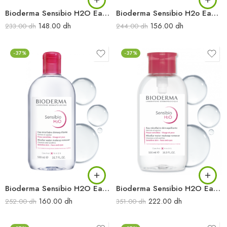
Bioderma Sensibio H2O Eau Micellaire démaquillante 250 ml
Bioderma Sensibio H2o Eau Micellaire Demaquillante 500 Ml
148.00
dh
156.00
dh
233.00
dh
244.00
dh
-37%
-37%
Bioderma Sensibio H2O Eau Micellaire démaquillante 500 ml
Bioderma Sensibio H2O Eau Micellaire démaquillante flacon pompe 500 ml
160.00
dh
222.00
dh
252.00
dh
351.00
dh