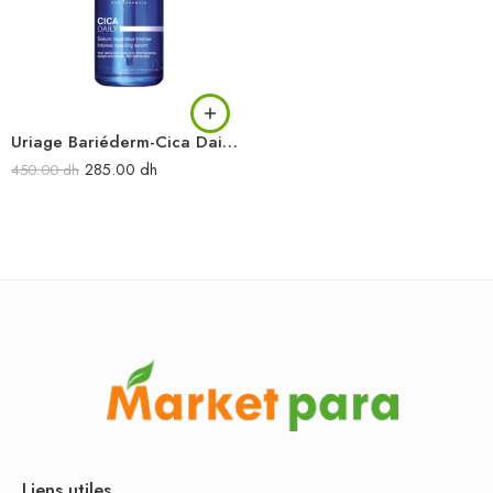
Uriage Bariéderm-Cica Daily Sérum réparateur intense 30 ml
285.00
dh
450.00
dh
Liens utiles