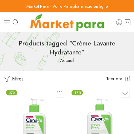
Market Para - Votre Parapharmacie en ligne
Products tagged “Crème Lavante
Hydratante”
Accueil
Filtres
Trier par
-37%
-37%