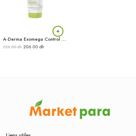
A-Derma Exomega Control Crème émollient anti-démangeaisons 200 ml
206.00
dh
326.00
dh
Liens utiles