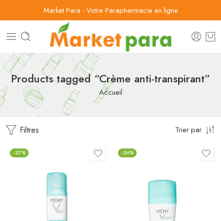
Market Para - Votre Parapharmacie en ligne
Products tagged “Crème anti-transpirant”
Accueil
Filtres
Trier par
-37%
-36%