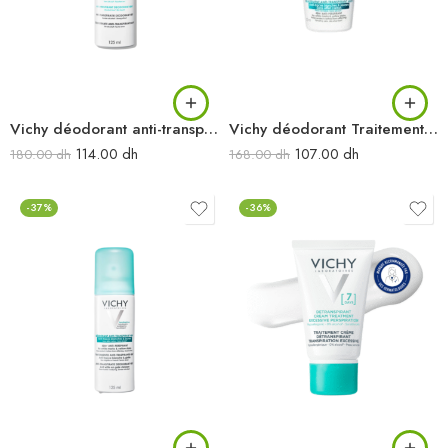
Vichy déodorant anti-transpirant 48h Aérosol 125 ml
Vichy déodorant Traitement anti-transpirant 48h Anti-traces jaunes et blanches 50 ml
114.00
dh
107.00
dh
180.00
dh
168.00
dh
-37%
-36%