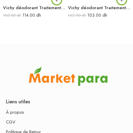
Vichy déodorant Traitement anti-transpirant 48h Anti-traces jaunes et blanches Aérosol 125 ml
Vichy déodorant Traitement Crème Détranspirant 7jours 30 ml
114.00
dh
103.00
dh
180.00
dh
162.00
dh
Liens utiles
À propos
CGV
Politique de Retour