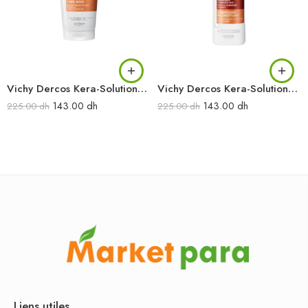
Vichy Dercos Kera-Solutions Masque 2min Réparateur 200 ml
Vichy Dercos Kera-Solutions Shampooing Reconstituant 250 ml
143.00
dh
143.00
dh
225.00
dh
225.00
dh
Liens utiles