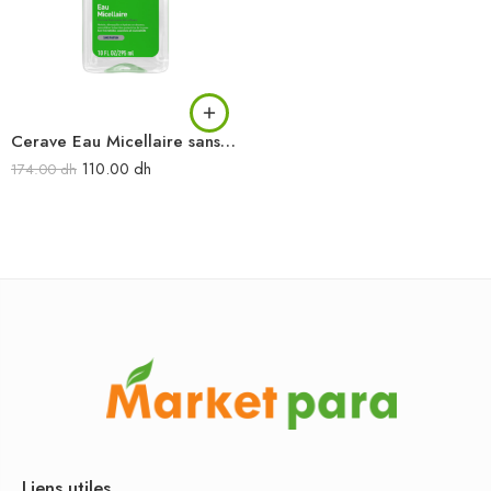
Cerave Eau Micellaire sans rinçage 295 ml
110.00
dh
174.00
dh
Liens utiles