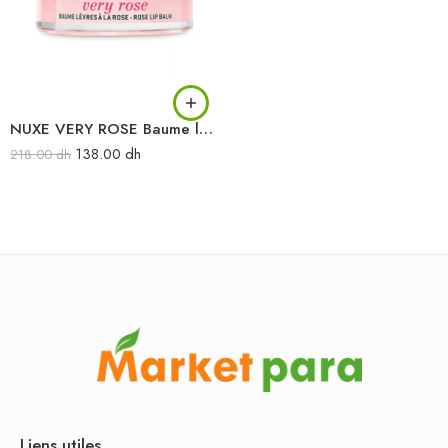
NUXE VERY ROSE Baume lèvres à la rose 15G
138.00
dh
218.00
dh
Liens utiles